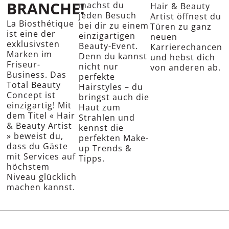
BRANCHE!
machst du
Hair & Beauty
jeden Besuch
Artist öffnest du
La Biosthétique
bei dir zu einem
Türen zu ganz
ist eine der
einzigartigen
neuen
exklusivsten
Beauty-Event.
Karrierechancen
Marken im
Denn du kannst
und hebst dich
Friseur-
nicht nur
von anderen ab.
Business. Das
perfekte
Total Beauty
Hairstyles – du
Concept ist
bringst auch die
einzigartig! Mit
Haut zum
dem Titel « Hair
Strahlen und
& Beauty Artist
kennst die
» beweist du,
perfekten Make-
dass du Gäste
up Trends &
mit Services auf
Tipps.
höchstem
Niveau glücklich
machen kannst.