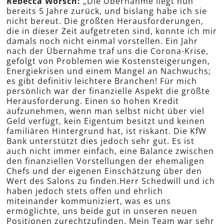
Rebecca Worsch:
„Die Übernahme liegt nun
bereits 5 Jahre zurück, und bislang habe ich sie
nicht bereut. Die größten Herausforderungen,
die in dieser Zeit aufgetreten sind, konnte ich mir
damals noch nicht einmal vorstellen. Ein Jahr
nach der Übernahme traf uns die Corona-Krise,
gefolgt von Problemen wie Kostensteigerungen,
Energiekrisen und einem Mangel an Nachwuchs;
es gibt definitiv leichtere Branchen! Für mich
persönlich war der finanzielle Aspekt die größte
Herausforderung. Einen so hohen Kredit
aufzunehmen, wenn man selbst nicht über viel
Geld verfügt, kein Eigentum besitzt und keinen
familiären Hintergrund hat, ist riskant. Die KfW
Bank unterstützt dies jedoch sehr gut. Es ist
auch nicht immer einfach, eine Balance zwischen
den finanziellen Vorstellungen der ehemaligen
Chefs und der eigenen Einschätzung über den
Wert des Salons zu finden.Herr Schedwill und ich
haben jedoch stets offen und ehrlich
miteinander kommuniziert, was es uns
ermöglichte, uns beide gut in unseren neuen
Positionen zurechtzufinden. Mein Team war sehr